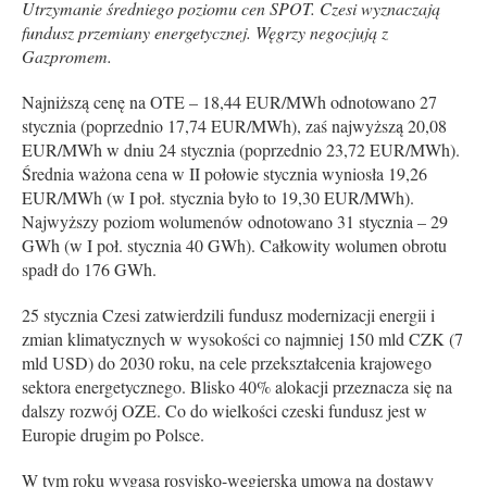
Utrzymanie średniego poziomu cen SPOT. Czesi wyznaczają
fundusz przemiany energetycznej. Węgrzy negocjują z
Gazpromem.
Najniższą cenę na OTE – 18,44 EUR/MWh odnotowano 27
stycznia (poprzednio 17,74 EUR/MWh), zaś najwyższą 20,08
EUR/MWh w dniu 24 stycznia (poprzednio 23,72 EUR/MWh).
Średnia ważona cena w II połowie stycznia wyniosła 19,26
EUR/MWh (w I poł. stycznia było to 19,30 EUR/MWh).
Najwyższy poziom wolumenów odnotowano 31 stycznia – 29
GWh (w I poł. stycznia 40 GWh). Całkowity wolumen obrotu
spadł do 176 GWh.
25 stycznia Czesi zatwierdzili fundusz modernizacji energii i
zmian klimatycznych w wysokości co najmniej 150 mld CZK (7
mld USD) do 2030 roku, na cele przekształcenia krajowego
sektora energetycznego. Blisko 40% alokacji przeznacza się na
dalszy rozwój OZE. Co do wielkości czeski fundusz jest w
Europie drugim po Polsce.
W tym roku wygasa rosyjsko-węgierska umowa na dostawy