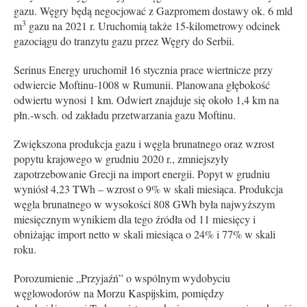
gazu. Węgry będą negocjować z Gazpromem dostawy ok. 6 mld
3
m
gazu na 2021 r. Uruchomią także 15-kilometrowy odcinek
gazociągu do tranzytu gazu przez Węgry do Serbii.
Serinus Energy uruchomił 16 stycznia prace wiertnicze przy
odwiercie Moftinu-1008 w Rumunii. Planowana głębokość
odwiertu wynosi 1 km. Odwiert znajduje się około 1,4 km na
płn.-wsch. od zakładu przetwarzania gazu Moftinu.
Zwiększona produkcja gazu i węgla brunatnego oraz wzrost
popytu krajowego w grudniu 2020 r., zmniejszyły
zapotrzebowanie Grecji na import energii. Popyt w grudniu
wyniósł 4,23 TWh – wzrost o 9% w skali miesiąca. Produkcja
węgla brunatnego w wysokości 808 GWh była najwyższym
miesięcznym wynikiem dla tego źródła od 11 miesięcy i
obniżając import netto w skali miesiąca o 24% i 77% w skali
roku.
Porozumienie „Przyjaźń” o wspólnym wydobyciu
węglowodorów na Morzu Kaspijskim, pomiędzy