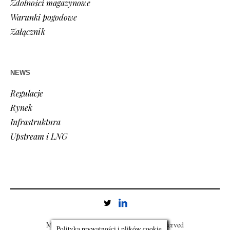
Zdolności magazynowe
Warunki pogodowe
Załącznik
NEWS
Regulacje
Rynek
Infrastruktura
Upstream i LNG
Monitor Gazowy © 2020 / All Rights Reserved
Polityka prywatności i plików cookie