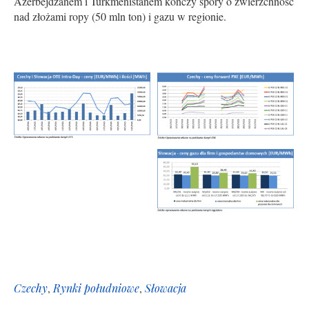
Azerbejdżanem i Turkmenistanem kończy spory o zwierzchność
nad złożami ropy (50 mln ton) i gazu w regionie.
Czechy
,
Rynki południowe
,
Słowacja