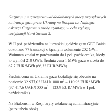
Gazprom nie zarezerwował dodatkowych mocy przesyłowych
na tranzyt gazu przez Ukrainę na listopad br. Naftogaz
oskarża Gazprom o próbę szantażu, w celu szybszej
certyfikacji Nord Stream 2.
W II poł. października na litewskiej giełdzie gazu GET Baltic
dokonano 77 transakcji o łącznym wolumenie 202 GWh.
Wolumen zmalał w porównaniu do I poł. października, kiedy
to wyniósł 210 GWh. Średnia cena 1 MWh gazu wzrosła do
67,7 EUR/MWh (66,32 EUR/MWh)
Średnia cena na Ukrainie gazu kształtuje się obecnie na
3
poziomie 32 977,02 UAH/1000 m
– 110,98 EUR/ MWh
3
(37 417,6 UAH/1000 m
– 123,9 EUR/ MWh w I poł.
października).
Na Białorusi i w Rosji taryfy ustalane są administracyjnie
(patrz tabela obok).