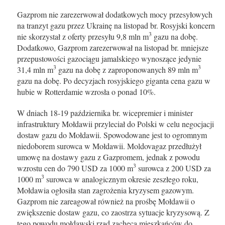
Gazprom nie zarezerwował dodatkowych mocy przesyłowych
na tranzyt gazu przez Ukrainę na listopad br. Rosyjski koncern
3
nie skorzystał z oferty przesyłu 9,8 mln m
gazu na dobę.
Dodatkowo, Gazprom zarezerwował na listopad br. mniejsze
przepustowości gazociągu jamalskiego wynoszące jedynie
3
3
31,4 mln m
gazu na dobę z zaproponowanych 89 mln m
gazu na dobę. Po decyzjach rosyjskiego giganta cena gazu w
hubie w Rotterdamie wzrosła o ponad 10%.
W dniach 18-19 października br. wicepremier i minister
infrastruktury Mołdawii przyleciał do Polski w celu negocjacji
dostaw gazu do Mołdawii. Spowodowane jest to ogromnym
niedoborem surowca w Mołdawii. Moldovagaz przedłużył
umowę na dostawy gazu z Gazpromem, jednak z powodu
3
wzrostu cen do 790 USD za 1000 m
surowca z 200 USD za
3
1000 m
surowca w analogicznym okresie zeszłego roku,
Mołdawia ogłosiła stan zagrożenia kryzysem gazowym.
Gazprom nie zareagował również na prośbę Mołdawii o
zwiększenie dostaw gazu, co zaostrza sytuacje kryzysową. Z
tego powodu mołdawski rząd zachęca mieszkańców do