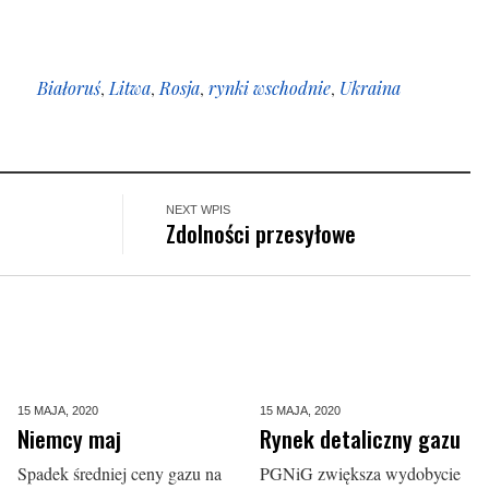
Białoruś
,
Litwa
,
Rosja
,
rynki wschodnie
,
Ukraina
NEXT WPIS
Zdolności przesyłowe
15 MAJA,
2020
15 MAJA,
2020
Niemcy maj
Rynek detaliczny gazu
Spadek średniej ceny gazu na
PGNiG zwiększa wydobycie