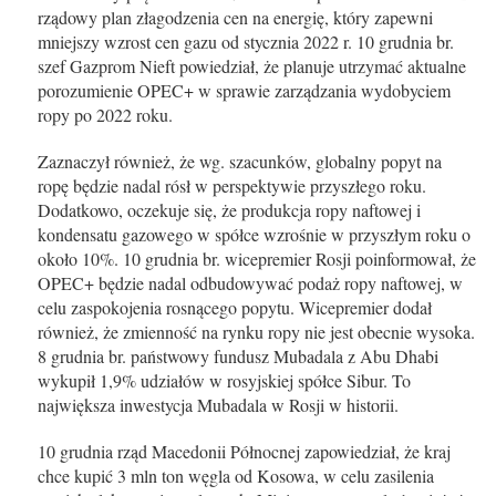
rządowy plan złagodzenia cen na energię, który zapewni
mniejszy wzrost cen gazu od stycznia 2022 r. 10 grudnia br.
szef Gazprom Nieft powiedział, że planuje utrzymać aktualne
porozumienie OPEC+ w sprawie zarządzania wydobyciem
ropy po 2022 roku.
Zaznaczył również, że wg. szacunków, globalny popyt na
ropę będzie nadal rósł w perspektywie przyszłego roku.
Dodatkowo, oczekuje się, że produkcja ropy naftowej i
kondensatu gazowego w spółce wzrośnie w przyszłym roku o
około 10%. 10 grudnia br. wicepremier Rosji poinformował, że
OPEC+ będzie nadal odbudowywać podaż ropy naftowej, w
celu zaspokojenia rosnącego popytu. Wicepremier dodał
również, że zmienność na rynku ropy nie jest obecnie wysoka.
8 grudnia br. państwowy fundusz Mubadala z Abu Dhabi
wykupił 1,9% udziałów w rosyjskiej spółce Sibur. To
największa inwestycja Mubadala w Rosji w historii.
10 grudnia rząd Macedonii Północnej zapowiedział, że kraj
chce kupić 3 mln ton węgla od Kosowa, w celu zasilenia