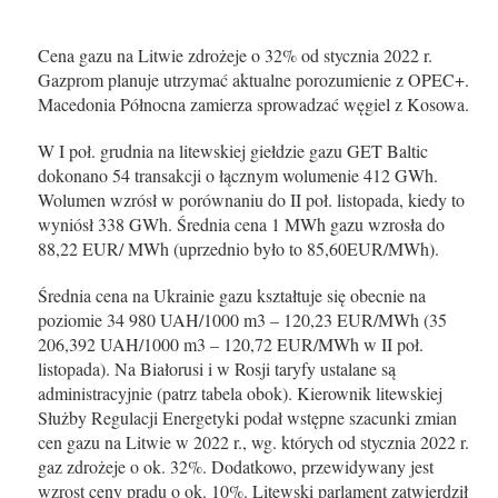
Cena gazu na Litwie zdrożeje o 32% od stycznia 2022 r.
Gazprom planuje utrzymać aktualne porozumienie z OPEC+.
Macedonia Północna zamierza sprowadzać węgiel z Kosowa.
W I poł. grudnia na litewskiej giełdzie gazu GET Baltic
dokonano 54 transakcji o łącznym wolumenie 412 GWh.
Wolumen wzrósł w porównaniu do II poł. listopada, kiedy to
wyniósł 338 GWh. Średnia cena 1 MWh gazu wzrosła do
88,22 EUR/ MWh (uprzednio było to 85,60EUR/MWh).
Średnia cena na Ukrainie gazu kształtuje się obecnie na
poziomie 34 980 UAH/1000 m3 – 120,23 EUR/MWh (35
206,392 UAH/1000 m3 – 120,72 EUR/MWh w II poł.
listopada). Na Białorusi i w Rosji taryfy ustalane są
administracyjnie (patrz tabela obok). Kierownik litewskiej
Służby Regulacji Energetyki podał wstępne szacunki zmian
cen gazu na Litwie w 2022 r., wg. których od stycznia 2022 r.
gaz zdrożeje o ok. 32%. Dodatkowo, przewidywany jest
wzrost ceny prądu o ok. 10%. Litewski parlament zatwierdził