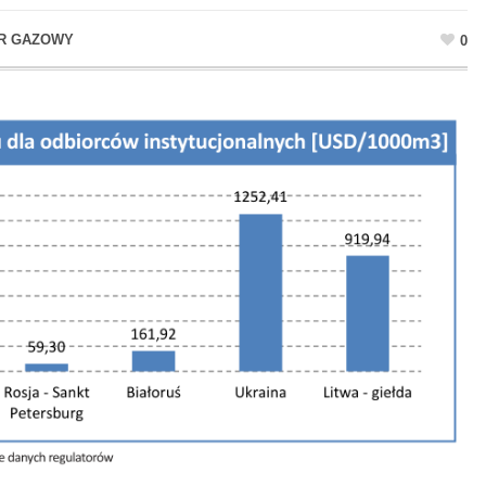
R GAZOWY
0