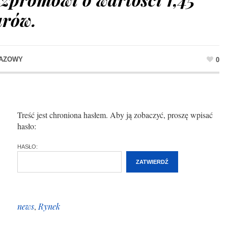
arów.
GAZOWY
0
Treść jest chroniona hasłem. Aby ją zobaczyć, proszę wpisać
hasło:
HASŁO:
news
,
Rynek