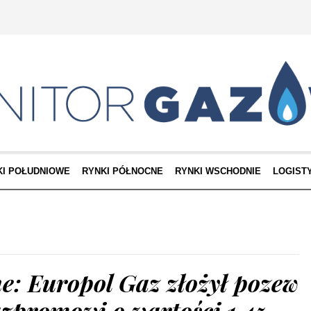
KI POŁUDNIOWE
RYNKI PÓŁNOCNE
RYNKI WSCHODNIE
LOGIST
e: Europol Gaz złożył pozew
zpromowi o wartości 1,45